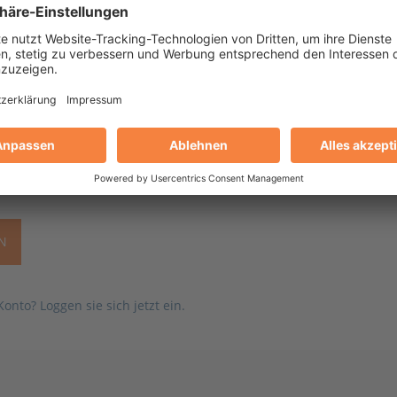
n
enschutzrichtlinien
von Stabwechsel gelesen und stimme diesen z
EN
onto? Loggen sie sich jetzt ein.