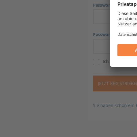
Passwort
Passwort wiederhole
Ich habe die
Dat
JETZT REGISTRIER
Sie haben schon ein K