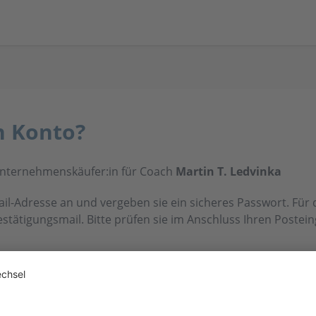
n Konto?
 Unternehmenskäufer:in für Coach
Martin T. Ledvinka
il-Adresse an und vergeben sie ein sicheres Passwort. Für d
estätigungsmail. Bitte prüfen sie im Anschluss Ihren Postei
 Zeichen lang sein, mind. 1 Zahl, 1 Klein- und 1 Großbuchstaben enthalten.